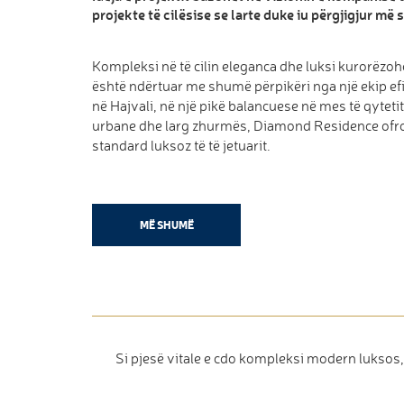
projekte të cilësise se larte duke iu përgjigjur më 
Kompleksi në të cilin eleganca dhe luksi kurorëzohe
është ndërtuar me shumë përpikëri nga një ekip efi
në Hajvali, në një pikë balancuese në mes të qytetit
urbane dhe larg zhurmës, Diamond Residence ofron
standard luksoz të të jetuarit.
MË SHUMË
Si pjesë vitale e cdo kompleksi modern luksos