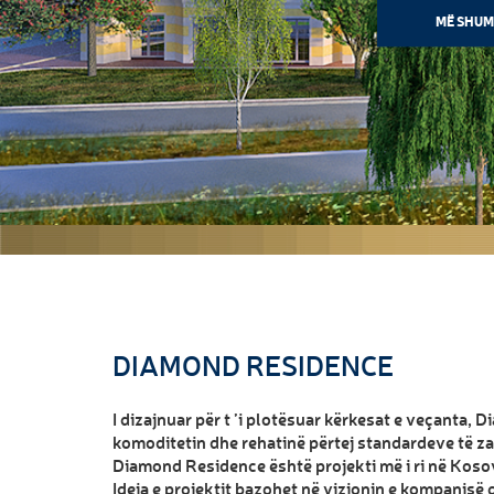
MË SHUM
DIAMOND RESIDENCE
I dizajnuar për t ’i plotësuar kërkesat e veçanta,
komoditetin dhe rehatinë përtej standardeve të za
Diamond Residence është projekti më i ri në Koso
Ideja e projektit bazohet në vizionin e kompanisë q