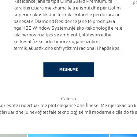
Residence janë të tipit ClimaGuard Premium, të
pë
karakterizuara me xhama të trefishtë dhe për izolim
superior akustik dhe termik.Dritaret e përdorura në
banesat e Diamond Residence janë të prodhuara
nga KBE Window System,një eko-tekonologji e re,e
cila përpos ruajtjes së ambientit,plotëson edhe
kërkesat fizike ndërtimore siç janë izolimi
termik,akustik,dhe shfrytëzimi racional i hapësires.
MË SHUMË
Galeria
 është i ndërtuar me plot elegancë dhe finesë. Me një lokacion
rruar dhe ju nevojitet falë teknologjisë më moderne e cila do të s