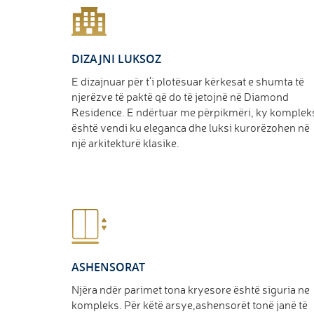
DIZAJNI LUKSOZ
E dizajnuar për t’i plotësuar kërkesat e shumta të
njerëzve të paktë që do të jetojnë në Diamond
Residence. E ndërtuar me përpikmëri, ky komplek
është vendi ku eleganca dhe luksi kurorëzohen në
një arkitekturë klasike.
ASHENSORAT
Njëra ndër parimet tona kryesore është siguria ne
kompleks. Për këtë arsye,ashensorët tonë janë të