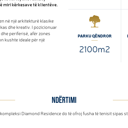
së miri kërkesave të klientëve.
n në një arkitekturë klasike
kas dhe kreativ. I pozicionuar
 dhe periferisë, afër zones
PARKU QËNDROR
 kushte ideale për një
2100m2
NDËRTIMI
,kompleksi Diamond Residence do të ofroj fusha të tenisit sipas s