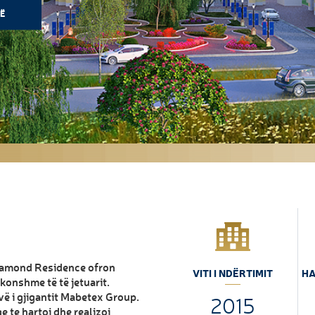
Ë
 Diamond Residence ofron
VITI I NDËRTIMIT
HA
konshme të të jetuarit.
vë i gjigantit Mabetex Group.
2015
e te hartoj dhe realizoj