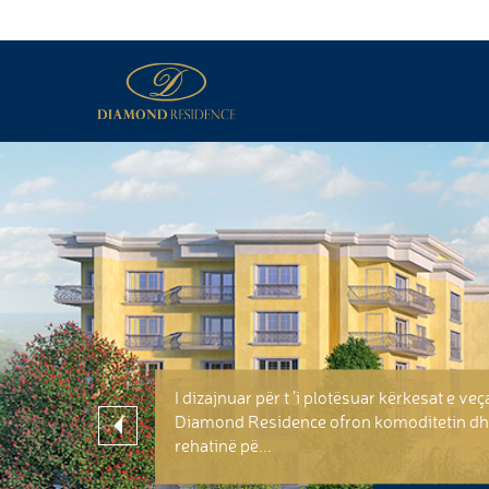
I dizajnuar për t ’i plotësuar kërkesat e veç
Diamond Residence ofron komoditetin d
rehatinë pë...