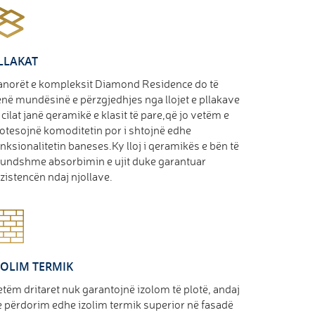
LLAKAT
anorët e kompleksit Diamond Residence do të
në mundësinë e përzgjedhjes nga llojet e pllakave
 cilat janë qeramikë e klasit të pare,që jo vetëm e
otesojnë komoditetin por i shtojnë edhe
nksionalitetin baneses.Ky lloj i qeramikës e bën të
undshme absorbimin e ujit duke garantuar
zistencën ndaj njollave.
ZOLIM TERMIK
tëm dritaret nuk garantojnë izolom të plotë, andaj
e përdorim edhe izolim termik superior në fasadë