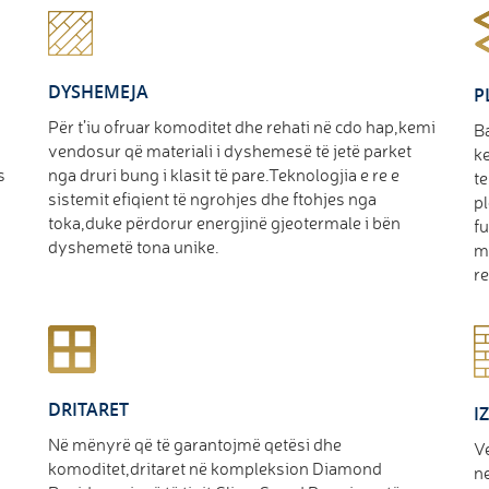
DYSHEMEJA
P
Për t’iu ofruar komoditet dhe rehati në cdo hap,kemi
B
vendosur që materiali i dyshemesë të jetë parket
ke
s
nga druri bung i klasit të pare.Teknologjia e re e
te
sistemit efiqient të ngrohjes dhe ftohjes nga
pl
toka,duke përdorur energjinë gjeotermale i bën
fu
dyshemetë tona unike.
m
re
DRITARET
I
Në mënyrë që të garantojmë qetësi dhe
Ve
komoditet,dritaret në kompleksion Diamond
n