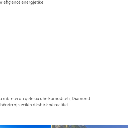
r efiçiencë energjetike.
 ku mbretëron qetësia dhe komoditeti, Diamond
hëndrroj secilën dëshirë në realitet.