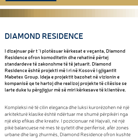
DIAMOND RESIDENCE
I dizajnuar për t ’i plotësuar kërkesat e veçanta, Diamond
Residence ofron komoditetin dhe rehatinë përtej
standardeve të zakonshme të të jetuarit. Diamond
Residence është projekti më i ri në Kosovë i gjigantit
Mabetex Group. Ideja e projektit bazohet në vizionin e
kompanisë qe te hartoj dhe realizoj projekte të cilësise se
larte duke iu përgjigjur më së miri kërkesave të klientëve.
Kompleksi në të cilin eleganca dhe luksi kurorëzohen në një
arkitekturë klasike është ndërtuar me shumë përpikëri nga
një ekip efikas dhe kreativ. I pozicionuar në Hajvali, në një
pikë balancuese në mes të qytetit dhe periferisë, afër zones
urbane dhe larg zhurmës, Diamond Residence ofron kushte