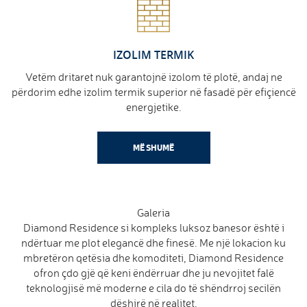
IZOLIM TERMIK
Vetëm dritaret nuk garantojnë izolom të plotë, andaj ne
përdorim edhe izolim termik superior në fasadë për efiçiencë
energjetike.
MË SHUMË
Galeria
Diamond Residence si kompleks luksoz banesor është i
ndërtuar me plot elegancë dhe finesë. Me një lokacion ku
mbretëron qetësia dhe komoditeti, Diamond Residence
ofron çdo gjë që keni ëndërruar dhe ju nevojitet falë
teknologjisë më moderne e cila do të shëndrroj secilën
dëshirë në realitet.