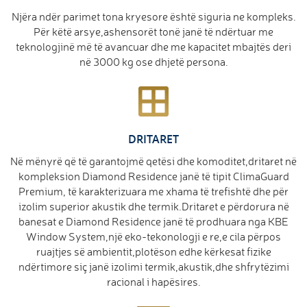
Njëra ndër parimet tona kryesore është siguria ne kompleks.
Për këtë arsye,ashensorët tonë janë të ndërtuar me
teknologjinë më të avancuar dhe me kapacitet mbajtës deri
në 3000 kg ose dhjetë persona.
DRITARET
Në mënyrë që të garantojmë qetësi dhe komoditet,dritaret në
kompleksion Diamond Residence janë të tipit ClimaGuard
Premium, të karakterizuara me xhama të trefishtë dhe për
izolim superior akustik dhe termik.Dritaret e përdorura në
banesat e Diamond Residence janë të prodhuara nga KBE
Window System,një eko-tekonologji e re,e cila përpos
ruajtjes së ambientit,plotëson edhe kërkesat fizike
ndërtimore siç janë izolimi termik,akustik,dhe shfrytëzimi
racional i hapësires.