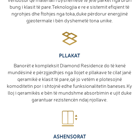
vendosur që materiali i dyshemesë të jetë parket nga druri
bung i klasit të pare.Teknologjia e re e sistemit efiqient të
ngrohjes dhe ftohjes nga toka,duke përdorur energjinë
gjeotermale i bën dyshemetë tona unike.
PLLAKAT
Banorët e kompleksit Diamond Residence do të kenë
mundësinë e përzgjedhjes nga llojet e pllakave te cilat janë
qeramikë e klasit të pare,që jo vetëm e plotesojnë
komoditetin por i shtojnë edhe funksionalitetin baneses.Ky
lloj i qeramikës e bën të mundshme absorbimin e ujit duke
garantuar rezistencën ndaj njollave.
ASHENSORAT