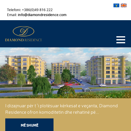
Telefoni: +386(0)49 816 222
Email:
info@diamondresidence.com
I dizajnuar për t ’i plotësuar kërkesat e veçanta, Diamond
Residence ofron komoditetin dhe rehatinë pë...
MË SHUMË